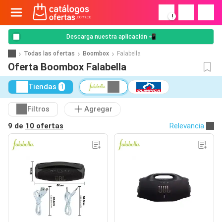
!
Descarga nuestra aplicación 📲
Todas las ofertas
Boombox
Falabella
Oferta Boombox Falabella
Tiendas
1
Filtros
Agregar
9 de
10 ofertas
Relevancia