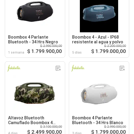
Boombox 4 Parlante
Boombox 4 - Azul - IP68
Bluetooth - 34 Hrs Negro
resistente al agua y polvo
$ 2.990.000,00
$ 2.200.000,00
$ 1.799.900,00
$ 1.799.000,00
1 semana
5 días
Altavoz Bluetooth
Boombox 4 Parlante
Camuflado Boombox 4
Bluetooth - 34 Hrs Blanco
$ 3.100.000,00
$ 2.990.000,00
Verde Musgo
$ 2.499.900,00
$ 1.799.000,00
4 días
3 días