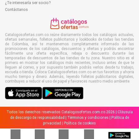
¿Te interesaría ser socio?
Contáctanos
Catalogosofertas.com.co reúne diariamente todos los catálogos actuales,
ofertas semanales, folletos publicitarios y lookbooks de todas las tiendas
de Colombia, así te mantenemos completamente informado de las
promociones de los catálogos, descuentos y ofertas y podrás encontrar
fácilmente una oferta específica, rebaja o descuento durante las
temporadas de descuentos de las tiendas de tu zona. Nuestro sitio es el
primero en mostrar los catálogos más recientes, incluso antes de que te
lleguen al correo, y por supuesto también podrás verlos desde tu trabajo,
escuela o tienda. Coloca Catalogosofertas.com.co en tus favoritos y ahorra
mucho tiempo y dinero. Además, leyendo folletos publicitarios digitales,
contribuyes a reducir el uso de papel y favoreces nuestro medio ambiente.
Todos los derechos reservados Catalogosofertas.com.co 2026 |
Cláusula
de descargo de responsabilidad
|
Términos y condiciones
|
Política de
privacidad
|
Política de cookies