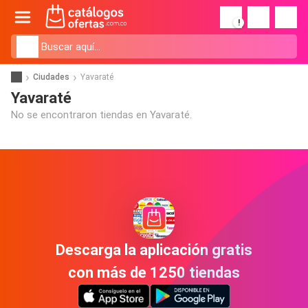
!
Ciudades
Yavaraté
Yavaraté
No se encontraron tiendas en Yavaraté.
Descarga la aplicación gratis
con más de 1250 tiendas