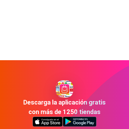
Descarga la aplicación gratis
con más de 1250 tiendas