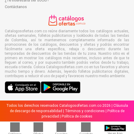
¿Te interesaría ser socio?
Contáctanos
Catalogosofertas.com.co reúne diariamente todos los catálogos actuales,
ofertas semanales, folletos publicitarios y lookbooks de todas las tiendas
de Colombia, así te mantenemos completamente informado de las
promociones de los catálogos, descuentos y ofertas y podrás encontrar
fácilmente una oferta específica, rebaja o descuento durante las
temporadas de descuentos de las tiendas de tu zona. Nuestro sitio es el
primero en mostrar los catálogos más recientes, incluso antes de que te
lleguen al correo, y por supuesto también podrás verlos desde tu trabajo,
escuela o tienda. Coloca Catalogosofertas.com.co en tus favoritos y ahorra
mucho tiempo y dinero. Además, leyendo folletos publicitarios digitales,
contribuyes a reducir el uso de papel y favoreces nuestro medio ambiente.
Todos los derechos reservados Catalogosofertas.com.co 2026 |
Cláusula
de descargo de responsabilidad
|
Términos y condiciones
|
Política de
privacidad
|
Política de cookies
Ver en App