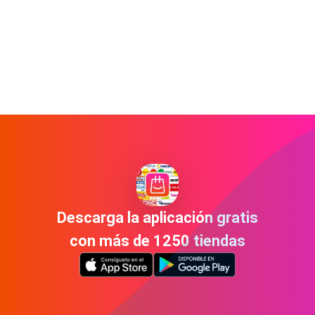
Descarga la aplicación gratis
con más de 1250 tiendas