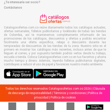
¿Te interesaría ser socio?
Contáctanos
Catalogosofertas.com.co reúne diariamente todos los catálogos actuales,
ofertas semanales, folletos publicitarios y lookbooks de todas las tiendas
de Colombia, así te mantenemos completamente informado de las
promociones de los catálogos, descuentos y ofertas y podrás encontrar
fácilmente una oferta específica, rebaja o descuento durante las
temporadas de descuentos de las tiendas de tu zona. Nuestro sitio es el
primero en mostrar los catálogos más recientes, incluso antes de que te
lleguen al correo, y por supuesto también podrás verlos desde tu trabajo,
escuela o tienda. Coloca Catalogosofertas.com.co en tus favoritos y ahorra
mucho tiempo y dinero. Además, leyendo folletos publicitarios digitales,
contribuyes a reducir el uso de papel y favoreces nuestro medio ambiente.
Todos los derechos reservados Catalogosofertas.com.co 2026 |
Cláusula
de descargo de responsabilidad
|
Términos y condiciones
|
Política de
privacidad
|
Política de cookies