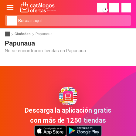
!
Ciudades
Papunaua
Papunaua
No se encontraron tiendas en Papunaua.
Descarga la aplicación gratis
con más de 1250 tiendas