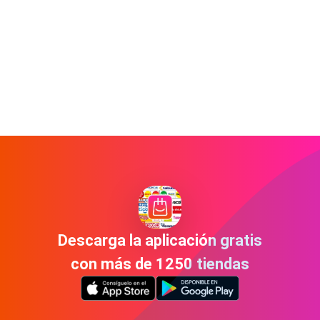
Descarga la aplicación gratis
con más de 1250 tiendas