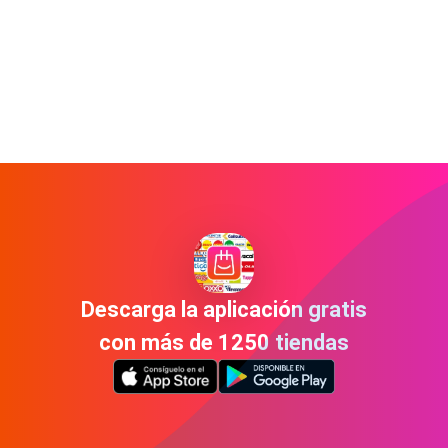
Descarga la aplicación gratis
con más de 1250 tiendas