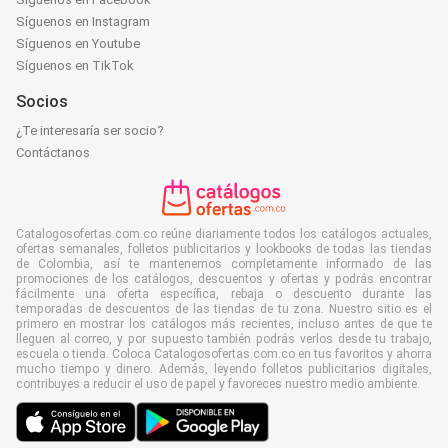
Síguenos en Instagram
Síguenos en Youtube
Síguenos en TikTok
Socios
¿Te interesaría ser socio?
Contáctanos
Catalogosofertas.com.co reúne diariamente todos los catálogos actuales,
ofertas semanales, folletos publicitarios y lookbooks de todas las tiendas
de Colombia, así te mantenemos completamente informado de las
promociones de los catálogos, descuentos y ofertas y podrás encontrar
fácilmente una oferta específica, rebaja o descuento durante las
temporadas de descuentos de las tiendas de tu zona. Nuestro sitio es el
primero en mostrar los catálogos más recientes, incluso antes de que te
lleguen al correo, y por supuesto también podrás verlos desde tu trabajo,
escuela o tienda. Coloca Catalogosofertas.com.co en tus favoritos y ahorra
mucho tiempo y dinero. Además, leyendo folletos publicitarios digitales,
contribuyes a reducir el uso de papel y favoreces nuestro medio ambiente.