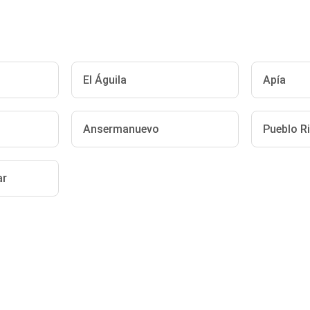
El Águila
Apía
Ansermanuevo
Pueblo R
ar