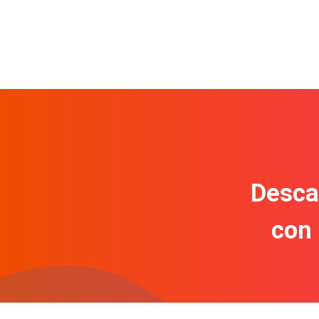
Descar
con