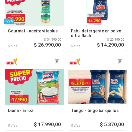
-22%
Gourmet - aceite vitaplus
Fab - detergente en polvo
ultra flash
$ 34.990,00
$ 20.490,00
$ 26.990,00
$ 14.290,00
5 días
5 días
Diana - arroz
Tango - tingo barquillos
$ 17.990,00
$ 5.370,00
5 días
5 días