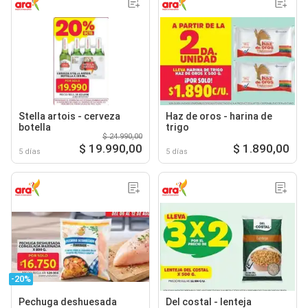
Stella artois - cerveza
Haz de oros - harina de
botella
trigo
$ 24.990,00
$ 19.990,00
$ 1.890,00
5 días
5 días
-20%
Pechuga deshuesada
Del costal - lenteja