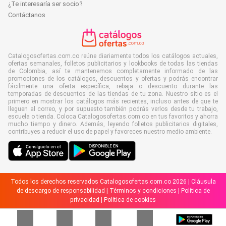
¿Te interesaría ser socio?
Contáctanos
Catalogosofertas.com.co reúne diariamente todos los catálogos actuales,
ofertas semanales, folletos publicitarios y lookbooks de todas las tiendas
de Colombia, así te mantenemos completamente informado de las
promociones de los catálogos, descuentos y ofertas y podrás encontrar
fácilmente una oferta específica, rebaja o descuento durante las
temporadas de descuentos de las tiendas de tu zona. Nuestro sitio es el
primero en mostrar los catálogos más recientes, incluso antes de que te
lleguen al correo, y por supuesto también podrás verlos desde tu trabajo,
escuela o tienda. Coloca Catalogosofertas.com.co en tus favoritos y ahorra
mucho tiempo y dinero. Además, leyendo folletos publicitarios digitales,
contribuyes a reducir el uso de papel y favoreces nuestro medio ambiente.
Todos los derechos reservados Catalogosofertas.com.co 2026 |
Cláusula
de descargo de responsabilidad
|
Términos y condiciones
|
Política de
privacidad
|
Política de cookies