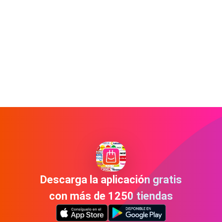
Descarga la aplicación gratis
con más de 1250 tiendas