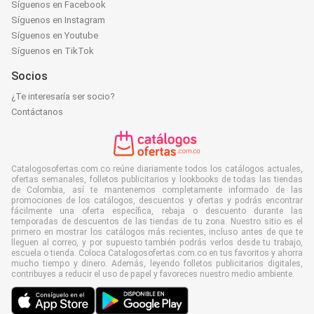
Síguenos en Facebook
Síguenos en Instagram
Síguenos en Youtube
Síguenos en TikTok
Socios
¿Te interesaría ser socio?
Contáctanos
Catalogosofertas.com.co reúne diariamente todos los catálogos actuales,
ofertas semanales, folletos publicitarios y lookbooks de todas las tiendas
de Colombia, así te mantenemos completamente informado de las
promociones de los catálogos, descuentos y ofertas y podrás encontrar
fácilmente una oferta específica, rebaja o descuento durante las
temporadas de descuentos de las tiendas de tu zona. Nuestro sitio es el
primero en mostrar los catálogos más recientes, incluso antes de que te
lleguen al correo, y por supuesto también podrás verlos desde tu trabajo,
escuela o tienda. Coloca Catalogosofertas.com.co en tus favoritos y ahorra
mucho tiempo y dinero. Además, leyendo folletos publicitarios digitales,
contribuyes a reducir el uso de papel y favoreces nuestro medio ambiente.