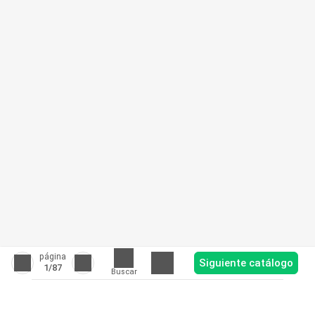
página
Siguiente catálogo
1
/87
Buscar