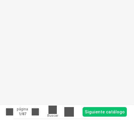
página
Siguiente catálogo
1
/87
Buscar