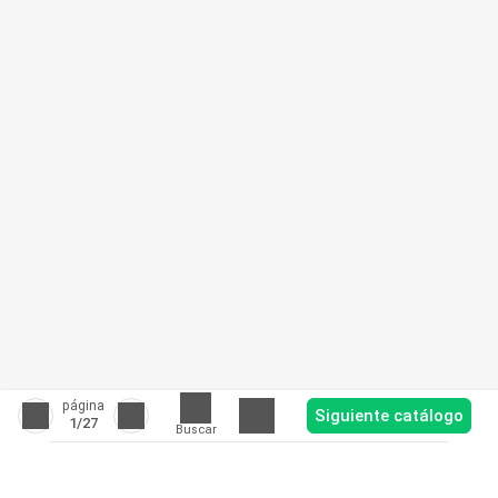
página
Siguiente catálogo
1
/27
Buscar