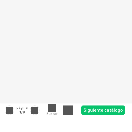
página
Siguiente catálogo
1
/9
Buscar