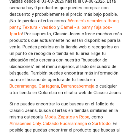
válidas desde el 03-08-2026 hasta el 09-08-2026. Esta
semana hay 0 productos que puedes comprar con
descuento y probablemente al precio más bajo posible.
¡No te pierdas ofertas como:
Women's seamless thong
panty
,
Textura - vestido
y
Camel - a. panty faja pos-
tparto
! Por supuesto, Classic Jeans ofrece muchos más
productos que actualmente no están disponibles para la
venta. Puedes pedirlos en la tienda web o recogerlos en
un punto de recogida o tienda en tu área. Elige tu
ubicación más cercana con nuestro "buscador de
ubicaciones" en el menú superior, al lado del cuadro de
búsqueda. También puedes encontrar más información
como el horario de apertura de tu tienda en
Bucaramanga
,
Cartagena
,
Barrancabermeja
o cualquier
otra tienda en Colombia en el sitio web de Classic Jeans.
Si no puedes encontrar lo que buscas en el folleto de
Classic Jeans, busca ofertas en tiendas similares en la
misma categoría:
Moda, Zapatos y Ropa
, como
Almacenes Only
,
Calzado Bucaramanga
o
Surtitodo
. Es
posible que puedas encontrar el producto que buscas al