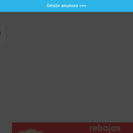
Omitir anuncio >>>
h