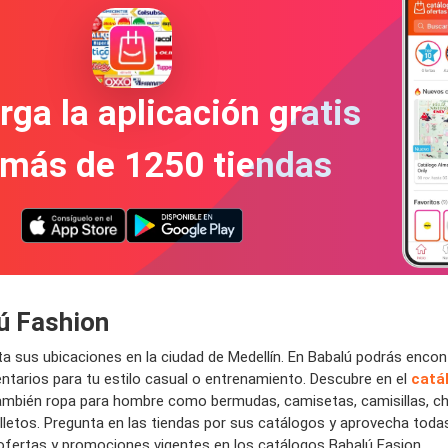
ga la aplicación gratis
 más de 1250 tiendas
ú Fashion
 sus ubicaciones en la ciudad de Medellín. En Babalú podrás encontr
arios para tu estilo casual o entrenamiento. Descubre en el
catá
también ropa para hombre como bermudas, camisetas, camisillas, cha
letos. Pregunta en las tiendas por sus catálogos y aprovecha todas
 ofertas y promociones vigentes en los catálogos Babalú Fasion.