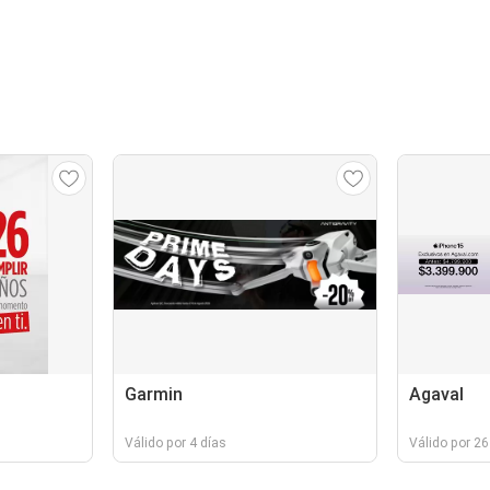
Garmin
Agaval
Válido por 4 días
Válido por 26