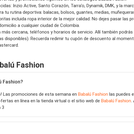
idas: Inzio Active, Santo Corazón, Tarra’o, Dynamik, DMK, y la marc
a tu rutina deportiva: balacas, bolsos, guantes, medias, muñequera
ritas incluida ropa interior de la mejor calidad. No dejes pasar las
 domicilio a cualquier ciudad de Colombia.
a más cercana, teléfonos y horarios de servicio. Allí también podrá
rtas disponibles). Recuerda redimir tu cupón de descuento al momen
astercard.
balú Fashion
ú Fashion?
a! Las promociones de esta semana en
Babalú Fashion
las puedes e
tas en línea en la tienda virtual o el sitio web de
Babalú Fashion
.
 3