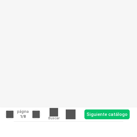
página
Siguiente catálogo
1
/8
Buscar