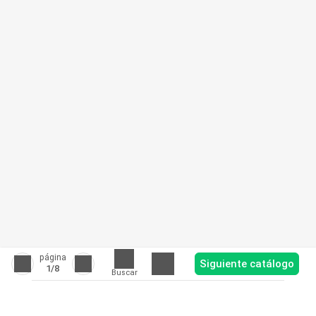
página
Siguiente catálogo
1
/8
Buscar