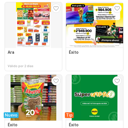
Ara
Éxito
Válido por 2 días
Nuevo
Tip
Éxito
Éxito