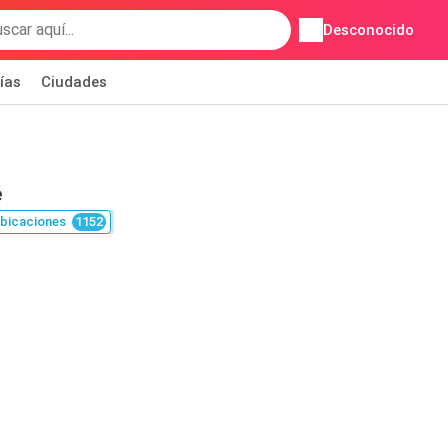
Desconocido
ías
Ciudades
é
bicaciones
1152