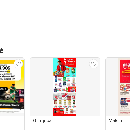
é
Olímpica
Makro