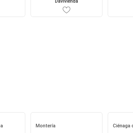
Davivienda
ba
Montería
Ciénaga 