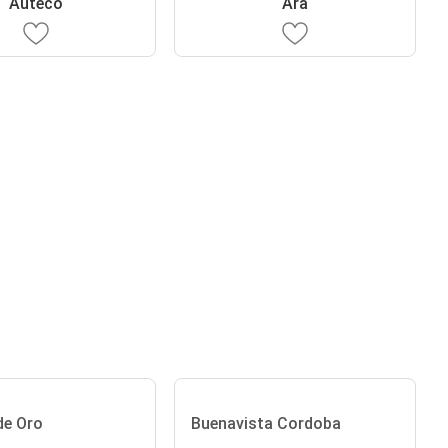
Auteco
Ara
de Oro
Buenavista Cordoba