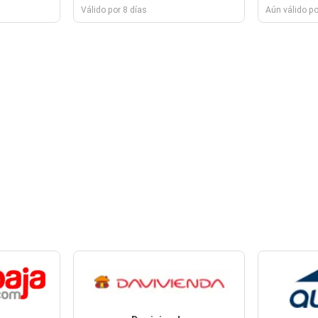
Válido por 8 días
Aún válido po