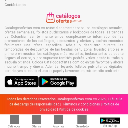
Contáctanos
Catalogosofertas.com.co reúne diariamente todos los catálogos actuales,
ofertas semanales, folletos publicitarios y lookbooks de todas las tiendas
de Colombia, así te mantenemos completamente informado de las
promociones de los catálogos, descuentos y ofertas y podrás encontrar
fácilmente una oferta específica, rebaja o descuento durante las
temporadas de descuentos de las tiendas de tu zona. Nuestro sitio es el
primero en mostrar los catálogos más recientes, incluso antes de que te
lleguen al correo, y por supuesto también podrás verlos desde tu trabajo,
escuela o tienda. Coloca Catalogosofertas.com.co en tus favoritos y ahorra
mucho tiempo y dinero. Además, leyendo folletos publicitarios digitales,
contribuyes a reducir el uso de papel y favoreces nuestro medio ambiente.
Todos los derechos reservados Catalogosofertas.com.co 2026 |
Cláusula
de descargo de responsabilidad
|
Términos y condiciones
|
Política de
privacidad
|
Política de cookies
Ver en App
Catálogos
Ofertas
Favoritos
Guardado