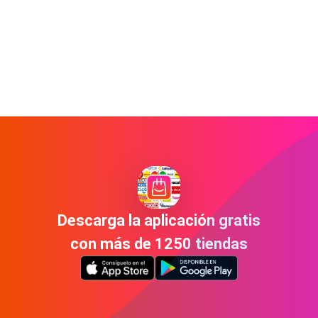
Descarga la aplicación gratis
con más de 1250 tiendas