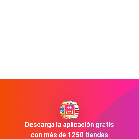
Descarga la aplicación gratis
con más de 1250 tiendas