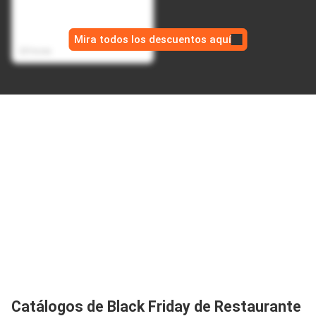
Bateria Portatil Magnetica
USB Power Bank 10.000
$ 169.990,00
mAh - Negro
Mira todos los descuentos aquí
$ 94.990,00
23 horas
Catálogos de Black Friday de Restaurante