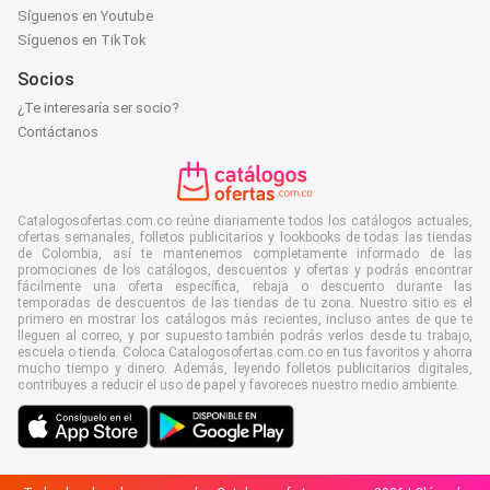
Síguenos en Youtube
Síguenos en TikTok
Socios
¿Te interesaría ser socio?
Contáctanos
Catalogosofertas.com.co reúne diariamente todos los catálogos actuales,
ofertas semanales, folletos publicitarios y lookbooks de todas las tiendas
de Colombia, así te mantenemos completamente informado de las
promociones de los catálogos, descuentos y ofertas y podrás encontrar
fácilmente una oferta específica, rebaja o descuento durante las
temporadas de descuentos de las tiendas de tu zona. Nuestro sitio es el
primero en mostrar los catálogos más recientes, incluso antes de que te
lleguen al correo, y por supuesto también podrás verlos desde tu trabajo,
escuela o tienda. Coloca Catalogosofertas.com.co en tus favoritos y ahorra
mucho tiempo y dinero. Además, leyendo folletos publicitarios digitales,
contribuyes a reducir el uso de papel y favoreces nuestro medio ambiente.