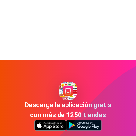
Descarga la aplicación gratis
con más de 1250 tiendas