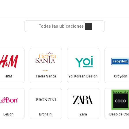
Todas las ubicaciones
H&M
Tierra Santa
Yoi Korean Design
Croydon
LeBon
Bronzini
Zara
Beso de Co