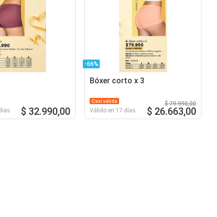
-66%
Bóxer corto x 3
Casi válida
$ 79.990,00
$ 32.990,00
$ 26.663,00
días
Válido en 17 días