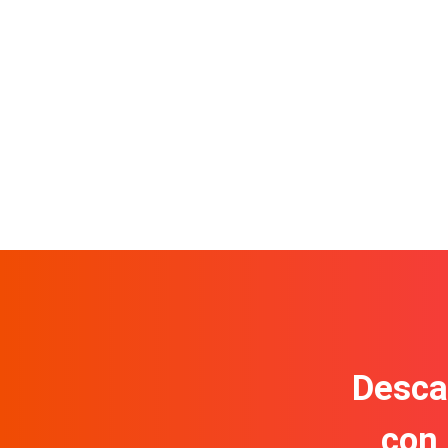
Descar
con