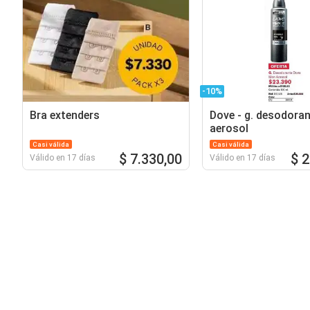
-10%
Bra extenders
Dove - g. desodora
aerosol
Casi válida
Casi válida
$ 7.330,00
$ 
Válido en 17 días
Válido en 17 días