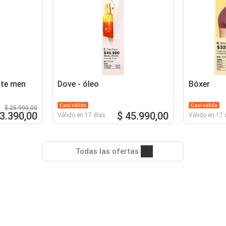
nte men
Dove - óleo
Bóxer
Casi válida
Casi válida
$ 25.990,00
23.390,00
$ 45.990,00
Válido en 17 días
Válido en 17 
Todas las ofertas