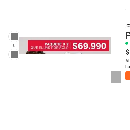
P
0
$
Ah
ha