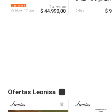
50h
Casi válida
$ 49.990,00
$ 44.990,00
$ 
Válido en 17 días
5 días
Ofertas Leonisa