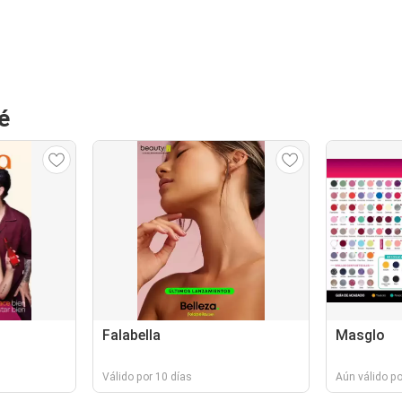
é
Falabella
Masglo
Válido por 10 días
Aún válido p