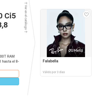
Ver en el catálogo
0 Ci5
,8
4500T RAM
Falabella
 hasta el 8-
Válido por 3 días