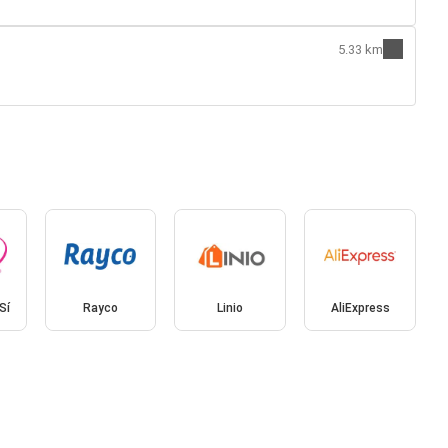
5.33 km
Sí
Rayco
Linio
AliExpress