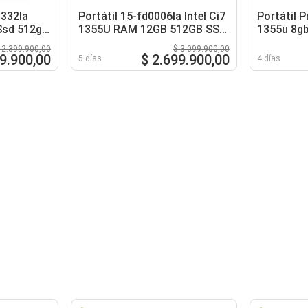
0332la
Portátil 15-fd0006la Intel Ci7
Portátil P
Ssd 512gb
1355U RAM 12GB 512GB SSD
1355u 8g
15,6 Pulgadas
15.6 Pulg
 2.399.900,00
$ 3.099.900,00
59.900,00
$ 2.699.900,00
5 días
4 días