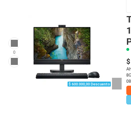
0
$
Ah
8G
08
$ 600.000,00 Descuento