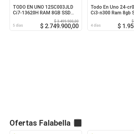
TODO EN UNO 12SC003JLD
Todo En Uno 24-cr
Ci7-13620H RAM 8GB SSD
Ci3-n300 Ram 8gb 
512GB 27 Pulgadas
23,8 Pulgadas
$ 3.499.900,00
$
$ 2.749.900,00
$ 1.9
5 días
4 días
Ofertas Falabella