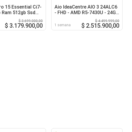
ro 15 Essential Ci7-
Aio IdeaCentre AIO 3 24ALC6
b Ram 512gb Ssd
- FHD - AMD R5-7430U - 24GB
adas
RAM 512GB SSD - Blanco
$ 3.699.000,00
$ 4.499.999,00
$ 3.179.900,00
$ 2.515.900,00
1 semana