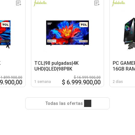
K
TCL|98 pulgadas|4K
PC GAMER
UHD|QLED|98P8K
16GB RAM
B550 WIF
 1.899.900,00
$ 16.999.900,00
80+ GOLD
9.900,00
$ 6.999.900,00
1 semana
2 días
Todas las ofertas