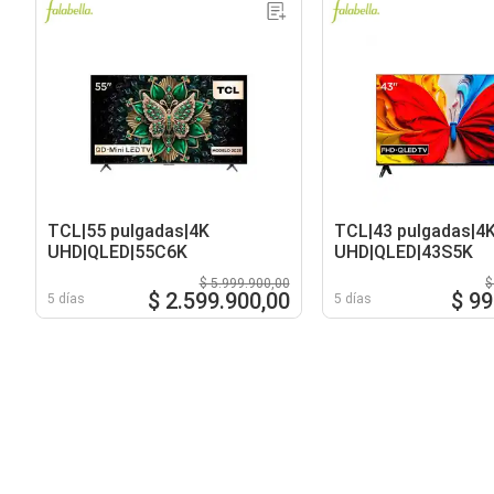
TCL|55 pulgadas|4K
TCL|43 pulgadas|4
UHD|QLED|55C6K
UHD|QLED|43S5K
$ 5.999.900,00
$
$ 2.599.900,00
$ 99
5 días
5 días