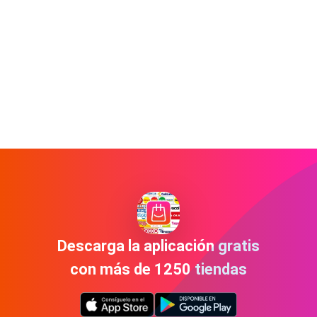
Descarga la aplicación gratis
con más de 1250 tiendas