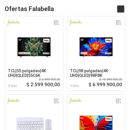
Ofertas Falabella
TCL|55 pulgadas|4K
TCL|98 pulgadas|4K
UHD|QLED|55C6K
UHD|QLED|98P8K
$ 5.999.900,00
$ 16.999.900,00
$ 2.599.900,00
$ 6.999.900,00
3 días
5 días