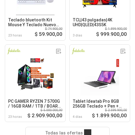
Teclado bluetooth Kit
TCL|43 pulgadas|4K
Mouse Y Teclado Nuevo
UHD|QLED|43S5K
$ 74.900,00
$ 1.899.900,00
Blanco
$ 59.900,00
$ 999.900,00
23 horas
3 días
PC GAMER RYZEN 7 5700G
Tablet Ideatab Pro 8GB
/ 16GB RAM / 1TB / BOARD
256GB Teclado + Pen +
$ 5.000.000,00
$ 2.599.900,00
B550 WIFI / FUENTE 600W
Moto Buds
$ 2.909.900,00
$ 1.899.900,00
80+ GOLD
23 horas
4 días
Todas las ofertas