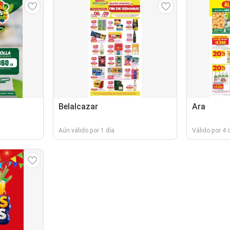
Belalcazar
Ara
Aún válido por 1 día
Válido por 4 