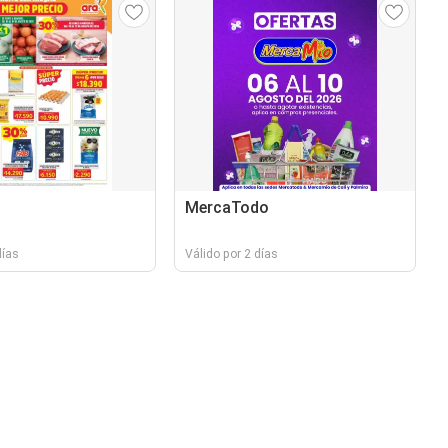
MercaTodo
días
Válido por 2 días