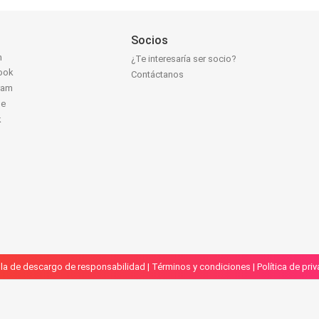
Socios
n
¿Te interesaría ser socio?
ook
Contáctanos
ram
be
k
la de descargo de responsabilidad
|
Términos y condiciones
|
Política de pri