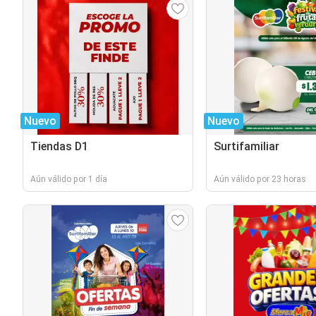
Nuevo
Nuevo
Tiendas D1
Surtifamiliar
Aún válido por 1 día
Aún válido por 23 horas