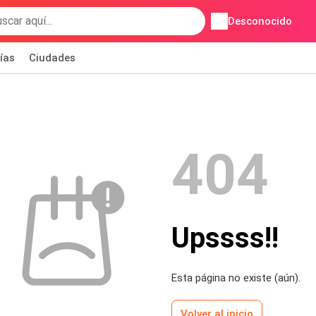
Desconocido
ías
Ciudades
404
Upssss!!
Esta página no existe (aún).
Volver al inicio