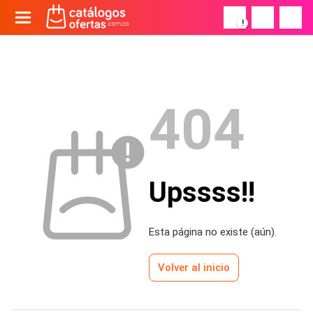
!
404
Upssss!!
Esta página no existe (aún).
Volver al inicio