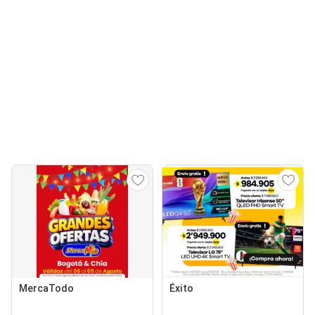
MercaTodo
Éxito