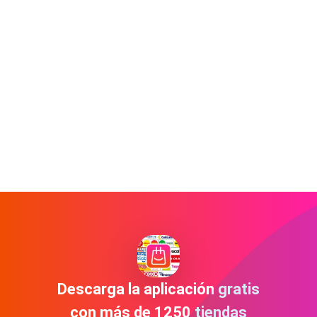
Descarga la aplicación gratis
con más de 1250 tiendas