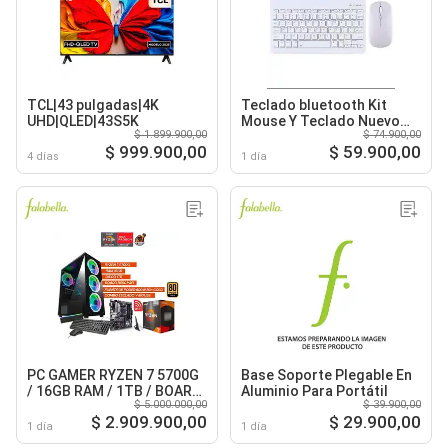
TCL|43 pulgadas|4K
Teclado bluetooth Kit
UHD|QLED|43S5K
Mouse Y Teclado Nuevo
$ 1.899.900,00
$ 74.900,00
Blanco
$ 999.900,00
$ 59.900,00
4 días
1 día
PC GAMER RYZEN 7 5700G
Base Soporte Plegable En
/ 16GB RAM / 1TB / BOARD
Aluminio Para Portátil
$ 5.000.000,00
$ 39.900,00
B550 WIFI / FUENTE 600W
$ 2.909.900,00
$ 29.900,00
80+ GOLD
1 día
1 día