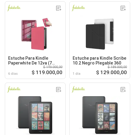
Estuche Para Kindle
Estuche para Kindle Scribe
Paperwhite De 12va (7
10.2 Negro Plegable 360
$ 149.000,00
$ 189.000,00
Pulgadas) Rosa + Correa
$ 119.000,00
$ 129.000,00
de la mano
6 días
1 día