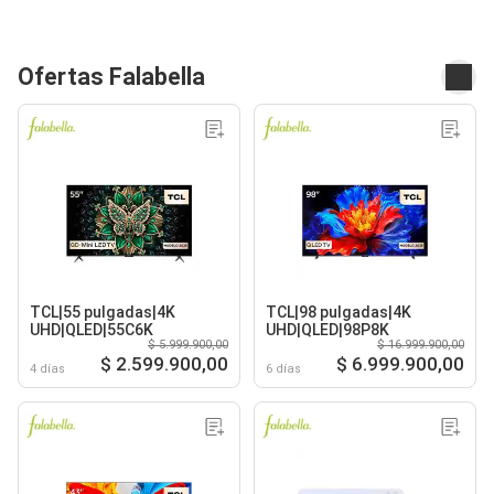
Ofertas Falabella
TCL|55 pulgadas|4K
TCL|98 pulgadas|4K
UHD|QLED|55C6K
UHD|QLED|98P8K
$ 5.999.900,00
$ 16.999.900,00
$ 2.599.900,00
$ 6.999.900,00
4 días
6 días