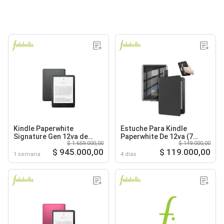
Kindle Paperwhite
Estuche Para Kindle
Signature Gen 12va de
Paperwhite De 12va (7
$ 1.659.000,00
$ 149.000,00
32Gb 7 Pulgadas Negro
Pulgadas) Negro + Correa
$ 945.000,00
$ 119.000,00
de la mano
1 semana
4 días