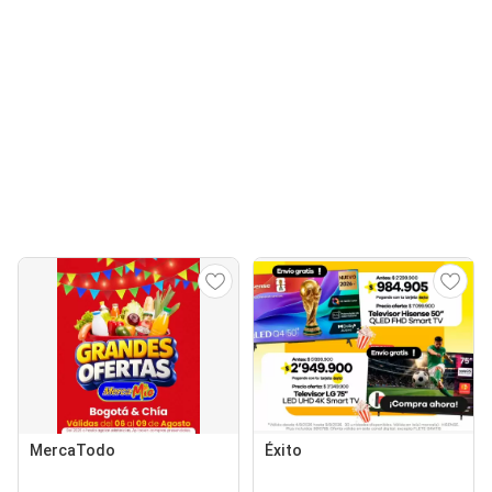
MercaTodo
Éxito