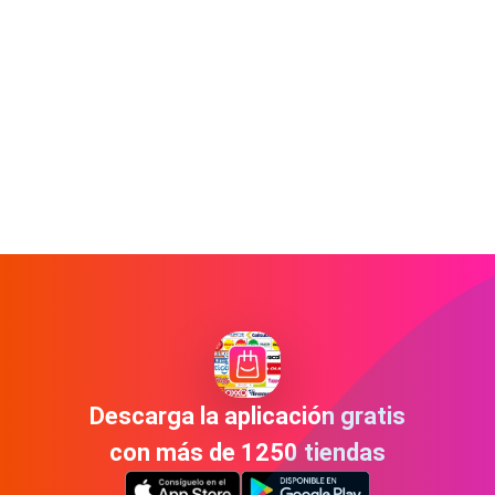
Descarga la aplicación gratis
con más de 1250 tiendas