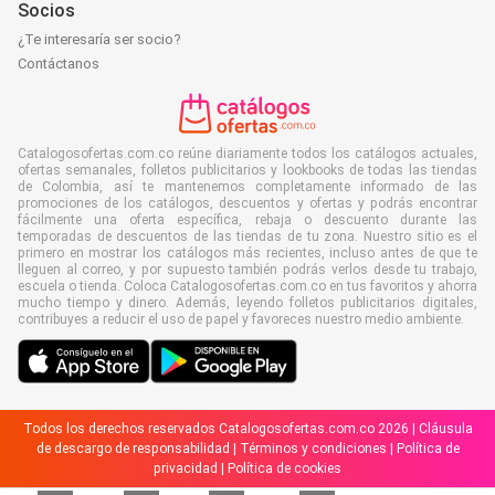
Socios
¿Te interesaría ser socio?
Contáctanos
Catalogosofertas.com.co reúne diariamente todos los catálogos actuales,
ofertas semanales, folletos publicitarios y lookbooks de todas las tiendas
de Colombia, así te mantenemos completamente informado de las
promociones de los catálogos, descuentos y ofertas y podrás encontrar
fácilmente una oferta específica, rebaja o descuento durante las
temporadas de descuentos de las tiendas de tu zona. Nuestro sitio es el
primero en mostrar los catálogos más recientes, incluso antes de que te
lleguen al correo, y por supuesto también podrás verlos desde tu trabajo,
escuela o tienda. Coloca Catalogosofertas.com.co en tus favoritos y ahorra
mucho tiempo y dinero. Además, leyendo folletos publicitarios digitales,
contribuyes a reducir el uso de papel y favoreces nuestro medio ambiente.
Todos los derechos reservados Catalogosofertas.com.co 2026 |
Cláusula
de descargo de responsabilidad
|
Términos y condiciones
|
Política de
privacidad
|
Política de cookies