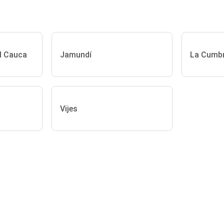
el Cauca
Jamundí
La Cumb
Vijes