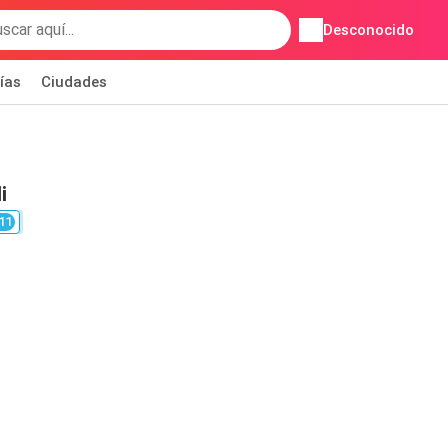
Desconocido
ías
Ciudades
i
11