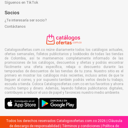
Síguenos en TikTok
Socios
¿Te interesaría ser socio?
Contáctanos
Catalogosofertas.com.co reúne diariamente todos los catálogos actuales,
ofertas semanales, folletos publicitarios y lookbooks de todas las tiendas
de Colombia, así te mantenemos completamente informado de las
promociones de los catálogos, descuentos y ofertas y podrás encontrar
fácilmente una oferta específica, rebaja o descuento durante las
temporadas de descuentos de las tiendas de tu zona. Nuestro sitio es el
primero en mostrar los catálogos más recientes, incluso antes de que te
lleguen al correo, y por supuesto también podrás verlos desde tu trabajo,
escuela o tienda. Coloca Catalogosofertas.com.co en tus favoritos y ahorra
mucho tiempo y dinero. Además, leyendo folletos publicitarios digitales,
contribuyes a reducir el uso de papel y favoreces nuestro medio ambiente.
Todos los derechos reservados Catalogosofertas.com.co 2026 |
Cláusula
de descargo de responsabilidad
|
Términos y condiciones
|
Política de