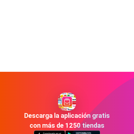
Descarga la aplicación gratis
con más de 1250 tiendas