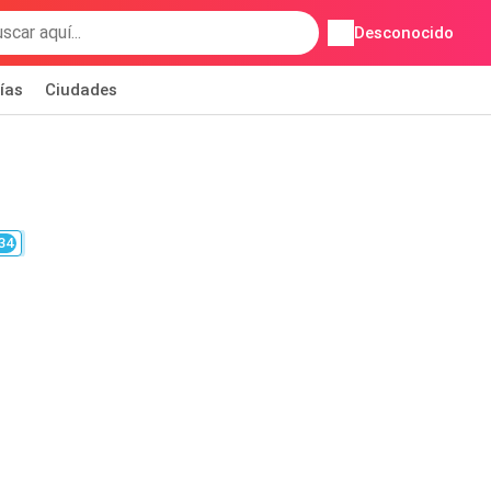
Desconocido
ías
Ciudades
34