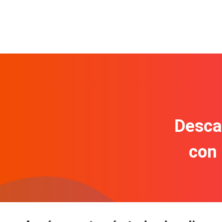
Descar
con