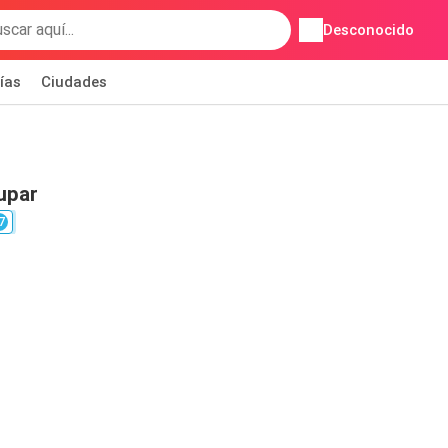
Desconocido
ías
Ciudades
upar
7