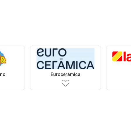
eno
Eurocerámica