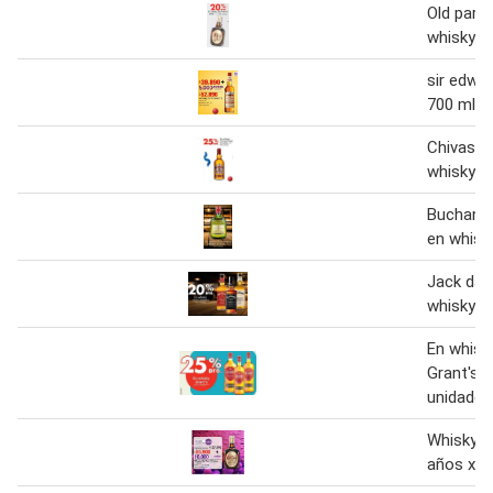
Old parr
whisky
sir edwar
700 ml
Chivas re
whisky
Buchanan
en whisk
Jack dani
whisky
En whisk
Grant's 
unidades
Whisky ol
años x 7