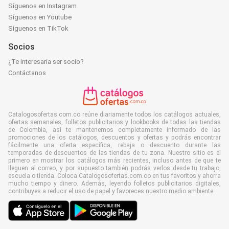
Síguenos en Instagram
Síguenos en Youtube
Síguenos en TikTok
Socios
¿Te interesaría ser socio?
Contáctanos
Catalogosofertas.com.co reúne diariamente todos los catálogos actuales,
ofertas semanales, folletos publicitarios y lookbooks de todas las tiendas
de Colombia, así te mantenemos completamente informado de las
promociones de los catálogos, descuentos y ofertas y podrás encontrar
fácilmente una oferta específica, rebaja o descuento durante las
temporadas de descuentos de las tiendas de tu zona. Nuestro sitio es el
primero en mostrar los catálogos más recientes, incluso antes de que te
lleguen al correo, y por supuesto también podrás verlos desde tu trabajo,
escuela o tienda. Coloca Catalogosofertas.com.co en tus favoritos y ahorra
mucho tiempo y dinero. Además, leyendo folletos publicitarios digitales,
contribuyes a reducir el uso de papel y favoreces nuestro medio ambiente.