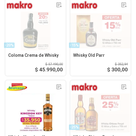
-20%
-15%
Coloma Crema de Whisky
Whisky Old Parr
$ 57.490,00
$ 352,94
$ 45.990,00
$ 300,00
-25%