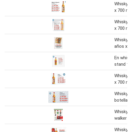
Whisky s
x 700 m
Whisky s
x 700 m
Whisky ol
años x 7
En whisky
stand fa
Whisky s
x 700 m
Whisky s
botella x
Whisky j
walker
Whisky j