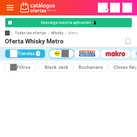
!
Descarga nuestra aplicación 📲
Todas las ofertas
Whisky
Metro
Oferta Whisky Metro
Tiendas
1
Filtros
Black Jack
Buchanans
Chivas Reg