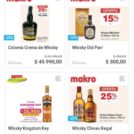
-20%
-15%
Coloma Crema de Whisky
Whisky Old Parr
$ 57.490,00
$ 352,94
$ 45.990,00
$ 300,00
23 horas
23 horas
-25%
Whisky Kingdom Key
Whisky Chivas Regal