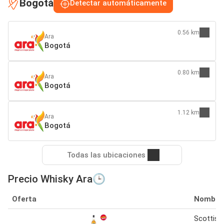
Bogotá
Detectar automáticamente
0.56 km
Ara
Bogotá
0.80 km
Ara
Bogotá
1.12 km
Ara
Bogotá
Todas las ubicaciones
Precio Whisky Ara🕒
Oferta
Nombre
Scottish