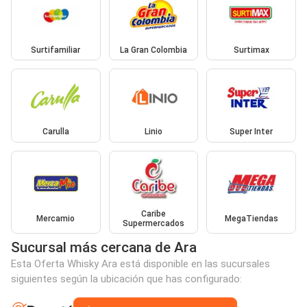
Surtifamiliar
La Gran Colombia
Surtimax
Carulla
Linio
Super Inter
Caribe
Mercamio
MegaTiendas
Supermercados
Sucursal más cercana de Ara
Esta Oferta Whisky Ara está disponible en las sucursales
siguientes según la ubicación que has configurado: