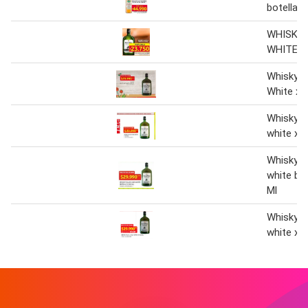
botella v
WHISKY 
WHITE X
Whisky B
White x 
Whisky b
white x 5
Whisky b
white bot
Ml
Whisky b
white x 5