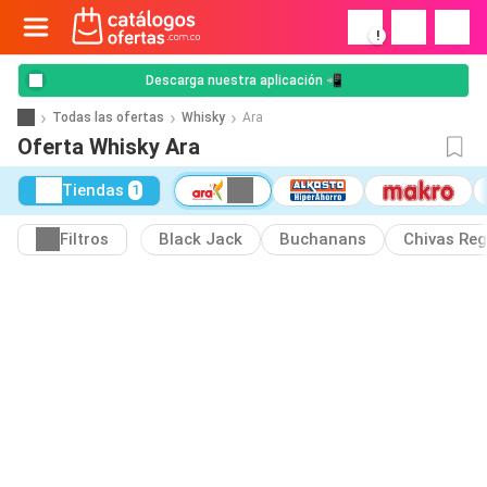
!
Descarga nuestra aplicación 📲
Todas las ofertas
Whisky
Ara
Oferta Whisky Ara
Tiendas
1
Filtros
Black Jack
Buchanans
Chivas Reg