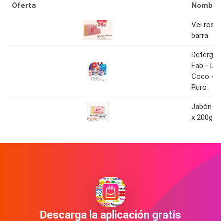
Oferta
Nombre
Vel rosit
barra
Detergen
Fab - La
Coco - V
Puro
Jabón ve
x 200g
Descarga la aplicación gratis