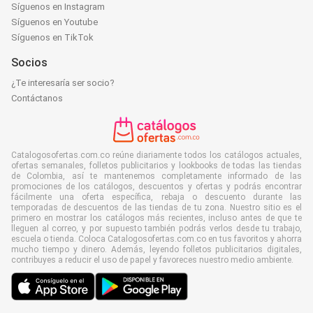
Síguenos en Instagram
Síguenos en Youtube
Síguenos en TikTok
Socios
¿Te interesaría ser socio?
Contáctanos
Catalogosofertas.com.co reúne diariamente todos los catálogos actuales,
ofertas semanales, folletos publicitarios y lookbooks de todas las tiendas
de Colombia, así te mantenemos completamente informado de las
promociones de los catálogos, descuentos y ofertas y podrás encontrar
fácilmente una oferta específica, rebaja o descuento durante las
temporadas de descuentos de las tiendas de tu zona. Nuestro sitio es el
primero en mostrar los catálogos más recientes, incluso antes de que te
lleguen al correo, y por supuesto también podrás verlos desde tu trabajo,
escuela o tienda. Coloca Catalogosofertas.com.co en tus favoritos y ahorra
mucho tiempo y dinero. Además, leyendo folletos publicitarios digitales,
contribuyes a reducir el uso de papel y favoreces nuestro medio ambiente.