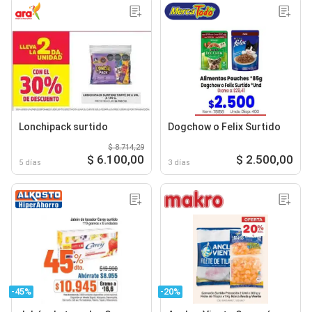
Lonchipack surtido
Dogchow o Felix Surtido
$ 8.714,29
$ 6.100,00
$ 2.500,00
5 días
3 días
-45%
-20%