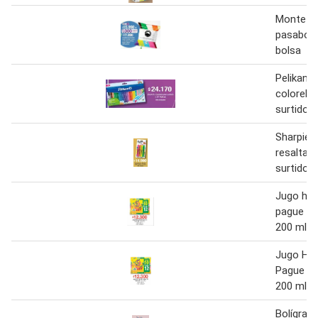
Monte ro
pasaboca
bolsa
Pelikan 
colorella
surtido
Sharpie 
resaltad
surtido
Jugo hit 
pague 10 
200 ml c
Jugo Hit
Pague 10
200 ml c
Bolígraf