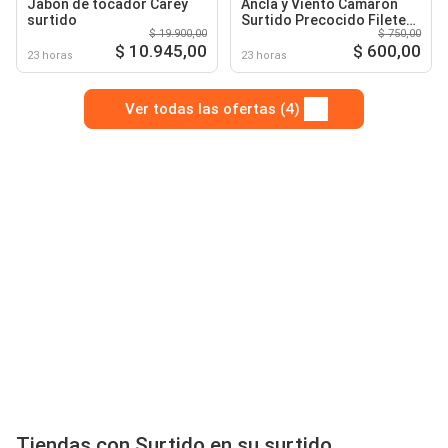
Jabón de tocador Carey
Ancla y Viento Camarón
surtido
Surtido Precocido Filete
$ 19.900,00
$ 750,00
de Tilapia
$ 10.945,00
$ 600,00
23 horas
23 horas
Ver todas las ofertas (4)
Tiendas con Surtido en su surtido