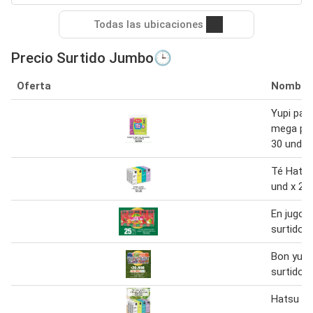
Todas las ubicaciones
Precio Surtido Jumbo🕒
Oferta
Nombre
Yupi pas
mega pac
30 und x
Té Hatsu
und x 20
En jugo c
surtido 
Bon yurt 
surtido 1
Hatsu su