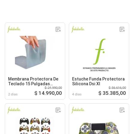
Membrana Protectora De
Estuche Funda Protectora
Teclado 15 Pulgadas
Silicona Dsi Xl
$ 24.990,00
$ 56.616,00
Silicona
$ 14.990,00
$ 35.385,00
2 días
4 días