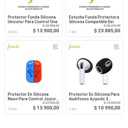
Protector Funda Silicona
Estuche Funda Protectora
Unicolor Para Control One
Silicona Compatible Dsi
$ 29.900,00
$ 38.216,00
$ 13.900,00
$ 23.885,00
2 días
1 día
Protector En Silicona
Protector En Silicona Para
Neon Para Control Joycon
Audifonos A¡rpods 3
$ 24.900,00
$ 19.990,00
Switch
Negro
$ 13.900,00
$ 10.990,00
3 días
1 día