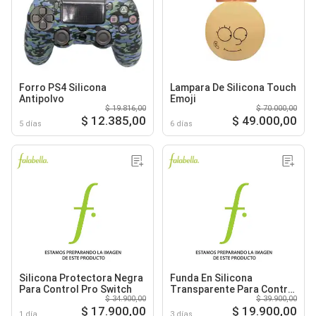
Forro PS4 Silicona
Lampara De Silicona Touch
Antipolvo
Emoji
$ 19.816,00
$ 70.000,00
$ 12.385,00
$ 49.000,00
5 días
6 días
Silicona Protectora Negra
Funda En Silicona
Para Control Pro Switch
Transparente Para Control
$ 34.900,00
$ 39.900,00
Para Ps5 Dualsence
$ 17.900,00
$ 19.900,00
1 día
3 días