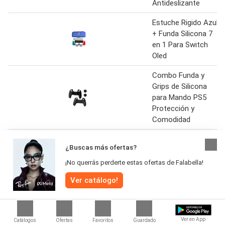
Antideslizante
Estuche Rigido Azul
+ Funda Silicona 7
en 1 Para Switch
Oled
Combo Funda y
Grips de Silicona
para Mando PS5
Protección y
Comodidad
Funda En Silicona
¿Buscas más ofertas?
De Diseño + 2 Grips
Para Control Ps4
¡No querrás perderte estas ofertas de Falabella!
Ver catálogo!
Forro Silicona
Nintendo DSi XL
Antideslizante
Ver en App
Catálogos
Ofertas
Favoritos
Guardado
Pulso Silicona