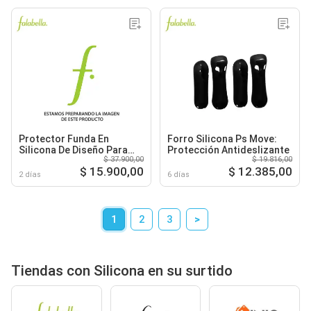
Protector Funda En
Forro Silicona Ps Move:
Silicona De Diseño Para
Protección Antideslizante
$ 37.900,00
$ 19.816,00
Control Ps4
$ 15.900,00
$ 12.385,00
2 días
6 días
1
2
3
>
Tiendas con Silicona en su surtido