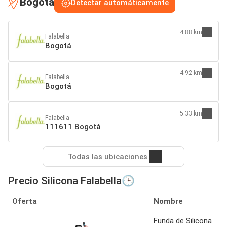
Bogotá
Detectar automáticamente
4.88 km
Falabella
Bogotá
4.92 km
Falabella
Bogotá
5.33 km
Falabella
111611 Bogotá
Todas las ubicaciones
Precio Silicona Falabella🕒
Oferta
Nombre
Funda de Silicona