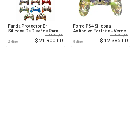
Funda Protector En
Forro PS4 Silicona
Silicona De Diseños Para
Antipolvo Fortnite - Verde
$ 44.900,00
$ 19.816,00
Control Ps5
$ 21.900,00
$ 12.385,00
2 días
5 días