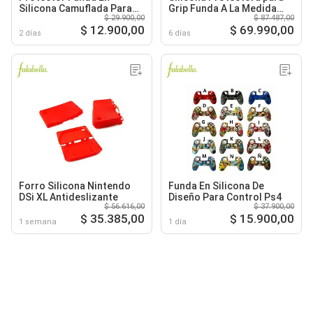
Silicona Camuflada Para
Grip Funda A La Medida
$ 29.900,00
$ 87.487,00
Control Ps4
Con Correa
$ 12.900,00
$ 69.990,00
2 días
6 días
Forro Silicona Nintendo
Funda En Silicona De
DSi XL Antideslizante
Diseño Para Control Ps4
$ 56.616,00
$ 37.900,00
$ 35.385,00
$ 15.900,00
1 semana
1 día