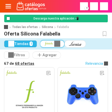
!
Descarga nuestra aplicación 📲
Todas las ofertas
Silicona
Falabella
Oferta Silicona Falabella
Tiendas
1
Filtros
Agregar
67 de
68 ofertas
Relevancia