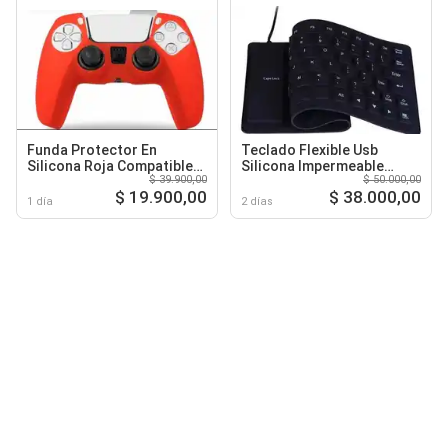
Funda Protector En
Teclado Flexible Usb
Silicona Roja Compatible
Silicona Impermeable
$ 39.900,00
$ 50.000,00
Control Ps5
Keyboard
$ 19.900,00
$ 38.000,00
1 día
2 días