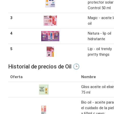
protector solar 
Control 50 ml
3
Magic - aceite l
oil
4
Natura - lip oil
hidratante
5
Lip - oil trendy
pretty things
Historial de precios de Oil 🕒
Oferta
Nombre
Gliss aceite oil elixir
75 ml
Bio oil - aceite para
el cuidado de la piel
x 60ml c uevo: