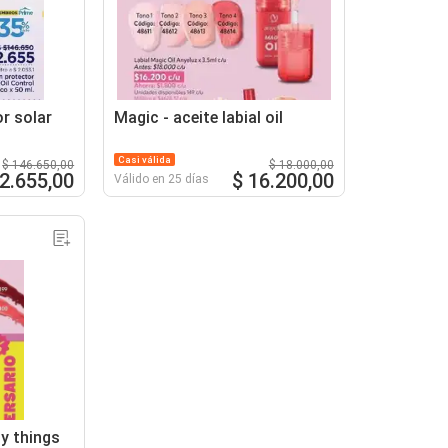
or solar
Magic - aceite labial oil
Casi válida
$ 146.650,00
$ 18.000,00
2.655,00
$ 16.200,00
Válido en 25 días
ty things