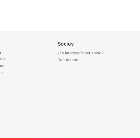
Socios
n
¿Te interesaría ser socio?
ook
Contáctanos
ram
be
k