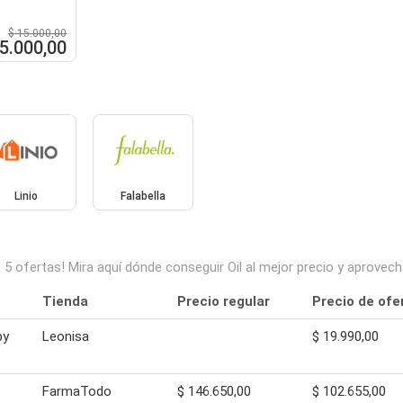
$ 15.000,00
 5.000,00
Linio
Falabella
p 5 ofertas! Mira aquí dónde conseguir Oil al mejor precio y aprov
Tienda
Precio regular
Precio de ofe
by
Leonisa
$ 19.990,00
FarmaTodo
$ 146.650,00
$ 102.655,00