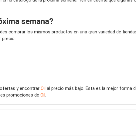
ón en el catálogo de la próxima semana. Ten en cuenta que algunas 
próxima semana?
edes comprar los mismos productos en una gran variedad de tiendas,
 precio.
 ofertas y encontrar
Oil
al precio más bajo. Esta es la mejor forma 
ores promociones de
Oil
.