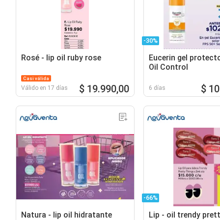
-30%
Rosé - lip oil ruby rose
Eucerin gel protect
Oil Control
Casi válida
$ 19.990,00
$ 10
Válido en 17 días
6 días
-66%
Natura - lip oil hidratante
Lip - oil trendy pret