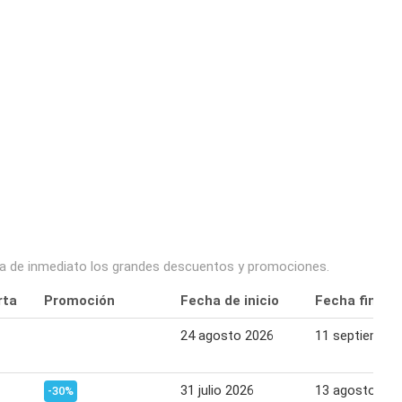
echa de inmediato los grandes descuentos y promociones.
rta
Promoción
Fecha de inicio
Fecha final
24 agosto 2026
11 septiembre
31 julio 2026
13 agosto 202
-30%