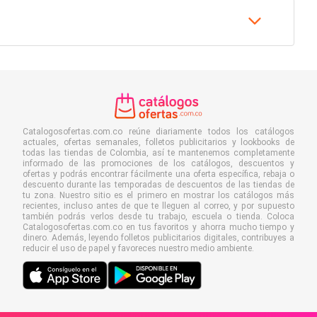
Catalogosofertas.com.co reúne diariamente todos los catálogos
actuales, ofertas semanales, folletos publicitarios y lookbooks de
todas las tiendas de Colombia, así te mantenemos completamente
informado de las promociones de los catálogos, descuentos y
ofertas y podrás encontrar fácilmente una oferta específica, rebaja o
descuento durante las temporadas de descuentos de las tiendas de
tu zona. Nuestro sitio es el primero en mostrar los catálogos más
recientes, incluso antes de que te lleguen al correo, y por supuesto
también podrás verlos desde tu trabajo, escuela o tienda. Coloca
Catalogosofertas.com.co en tus favoritos y ahorra mucho tiempo y
dinero. Además, leyendo folletos publicitarios digitales, contribuyes a
reducir el uso de papel y favoreces nuestro medio ambiente.