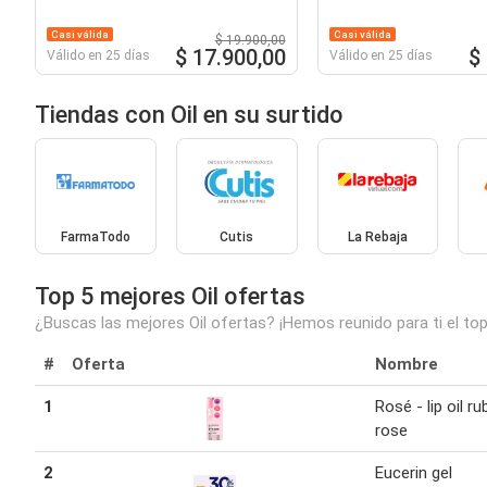
Casi válida
Casi válida
$ 19.900,00
$ 17.900,00
$
Válido en 25 días
Válido en 25 días
Tiendas con Oil en su surtido
FarmaTodo
Cutis
La Rebaja
Top 5 mejores Oil ofertas
¿Buscas las mejores Oil ofertas? ¡Hemos reunido para ti el to
#
Oferta
Nombre
1
Rosé - lip oil ru
rose
2
Eucerin gel