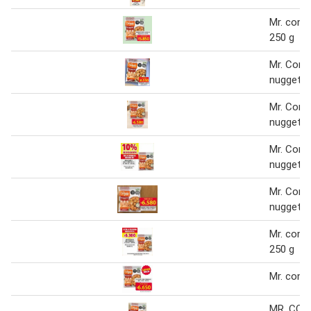
Mr. cong
250 g
Mr. Cong
nuggets 
Mr. Cong
nuggets 
Mr. Cong
nuggets
Mr. Cong
nuggets 
Mr. cong
250 g
Mr. cong
MR. CON