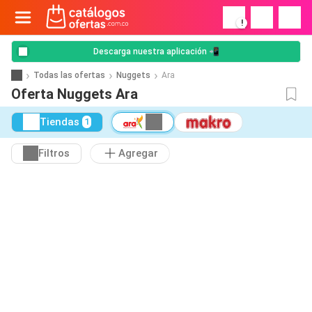
!
Descarga nuestra aplicación 📲
Todas las ofertas
Nuggets
Ara
Oferta Nuggets Ara
Tiendas
1
Filtros
Agregar