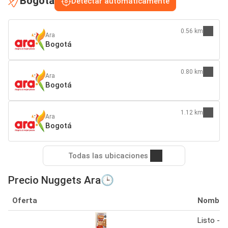
Bogotá
Detectar automáticamente
0.56 km
Ara
Bogotá
0.80 km
Ara
Bogotá
1.12 km
Ara
Bogotá
Todas las ubicaciones
Precio Nuggets Ara🕒
Oferta
Nombre
Listo - 