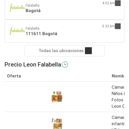
4.92 km
Falabella
Bogotá
5.33 km
Falabella
111611 Bogotá
Todas las ubicaciones
Precio Leon Falabella🕒
Oferta
Nombre
Cámara D
Niños Do
Fotos Y 
Leon Ca
Cámara d
infantil