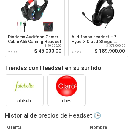
Diadema Audifono Gamer
Audífonos headset HP
Cable A65 Gaming Headset
HyperX Cloud Stinger
$ 90.000,00
$ 379.000,00
Noise cancelling
$ 45.000,00
$ 189.900,00
2 días
4 días
Tiendas con Headset en su surtido
Falabella
Claro
Historial de precios de Headset 🕒
Oferta
Nombre