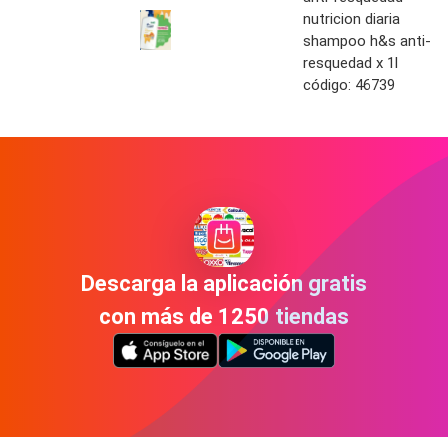
nutricion diaria
shampoo h&s anti-
resquedad x 1l
código: 46739
Descarga la aplicación gratis
con más de 1250 tiendas